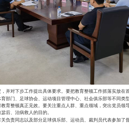
定，并对
下步工作提出具体
要求。要
把
教育整顿工作抓落实放在
体育部门、足球
协会、
运动项目
管理
中心、社会俱乐部等不同类
保教育整顿真正见效。要关注重点人群、重点领域，
突出
党员领
前毖后、治病救人的目的。
有
关负责
同志以及部分足球俱乐部、运动员、裁判员代表参加了