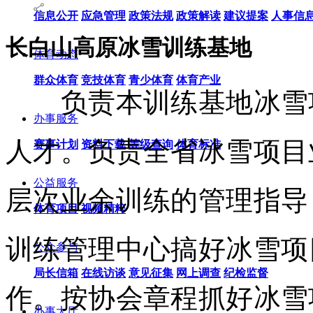
信息公开
应急管理
政策法规
政策解读
建议提案
人事信
长白山高原冰雪训练基地
体育动态
群众体育
竞技体育
青少体育
体育产业
负责本训练基地冰雪
办事服务
人才。负责全省冰雪项目
赛事计划
资料下载
等级查询
体育标准
公益服务
层次业余训练的管理指导
体育项目
视频精粹
训练管理中心搞好冰雪项
公众参与
局长信箱
在线访谈
意见征集
网上调查
纪检监督
作。按协会章程抓好冰雪
办事大厅