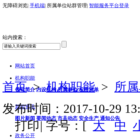
无障碍浏览
|
手机端
|
所属单位站群管理
|
智能服务平台登录
站内搜索：
网站首页
机构职能
首页
>
机构职能
>
所属
领导简介
内设机构
所属单位
权责清单
发布时间：2017-10-29 13:
新闻资讯
图片新闻
要闻动态
市县动态
安全生产
通知公告
打印
|
字号：[
大
中
政务公开